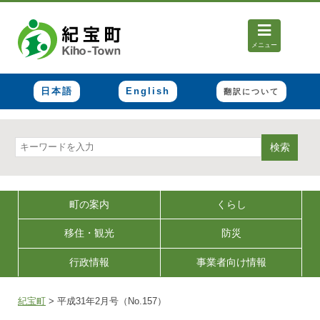
メニュー
日本語
English
翻訳について
検索
町の案内
くらし
移住・観光
防災
行政情報
事業者向け情報
紀宝町
>
平成31年2月号（No.157）