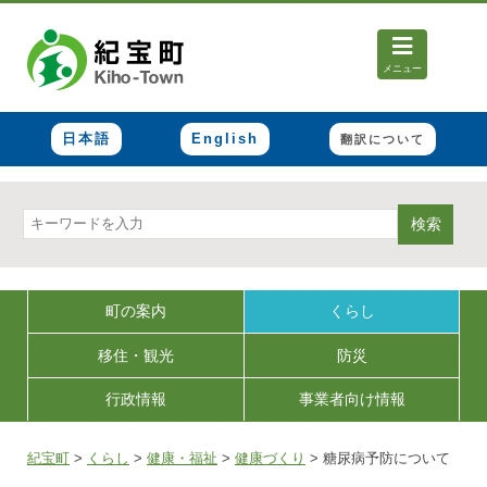
メニュー
日本語
English
翻訳について
検索
町の案内
くらし
移住・観光
防災
行政情報
事業者向け情報
紀宝町
>
くらし
>
健康・福祉
>
健康づくり
>
糖尿病予防について