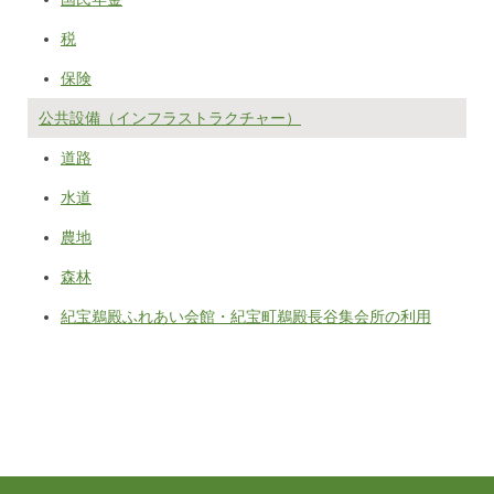
税
保険
公共設備（インフラストラクチャー）
道路
水道
農地
森林
紀宝鵜殿ふれあい会館・紀宝町鵜殿長谷集会所の利用