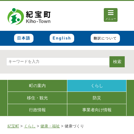
メニュー
日本語
English
翻訳について
検索
町の案内
くらし
移住・観光
防災
行政情報
事業者向け情報
紀宝町
>
くらし
>
健康・福祉
>
健康づくり