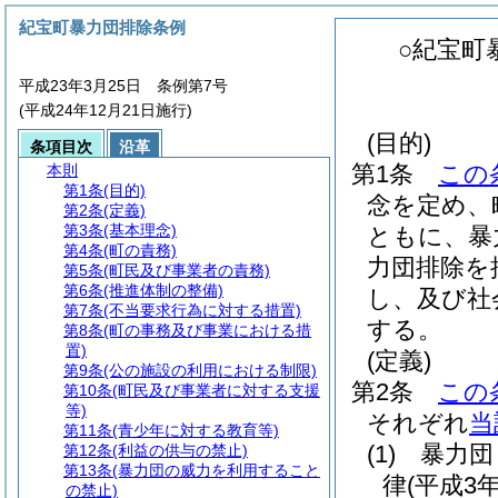
紀宝町暴力団排除条例
○紀宝町
平成23年3月25日 条例第7号
(平成24年12月21日施行)
(目的)
条項目次
沿革
第1条
この
本則
第1条
(目的)
念を定め、
第2条
(定義)
第3条
(基本理念)
ともに、暴
第4条
(町の責務)
力団排除を
第5条
(町民及び事業者の責務)
第6条
(推進体制の整備)
し、及び社
第7条
(不当要求行為に対する措置)
する。
第8条
(町の事務及び事業における措
置)
(定義)
第9条
(公の施設の利用における制限)
第2条
この
第10条
(町民及び事業者に対する支援
等)
それぞれ
当
第11条
(青少年に対する教育等)
(1)
暴力団
第12条
(利益の供与の禁止)
第13条
(暴力団の威力を利用すること
律
(平成3
の禁止)