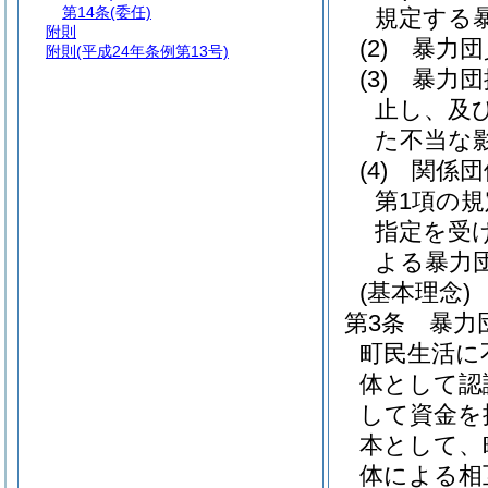
第14条
(委任)
規定する
附則
(2)
暴力団
附則
(平成24年条例第13号)
(3)
暴力団
止し、及
た不当な
(4)
関係団
第1項の
指定を受
よる暴力
(基本理念)
第3条
暴力
町民生活に
体として認
して資金を
本として、
体による相