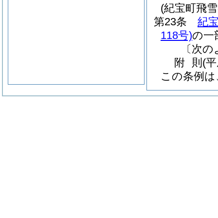
(紀宝町飛
第23条
紀
118号)
の一
〔次の
附
則
(
この条例は