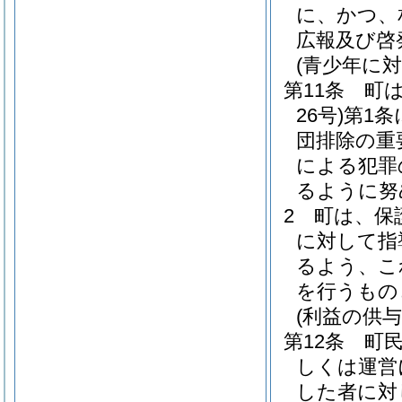
に、かつ、
広報及び啓
(青少年に
第11条
町
26号)
第1条
団排除の重
による犯罪
るように努
2
町は、保
に対して指
るよう、こ
を行うもの
(利益の供与
第12条
町
しくは運営
した者に対