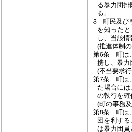
る暴力団排
る。
3
町民及び
を知ったと
し、当該情
(推進体制の
第6条
町は
携し、暴力
(不当要求
第7条
町は
た場合には
の執行を確
(町の事務
第8条
町は
団を利する
は暴力団員