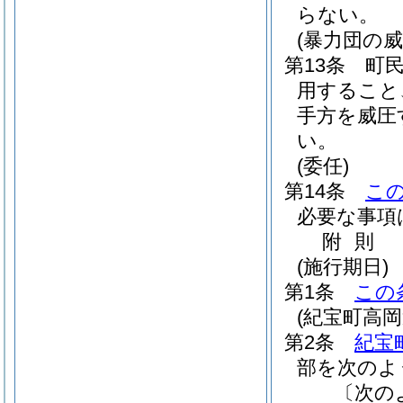
らない。
(暴力団の
第13条
町
用すること
手方を威圧
い。
(委任)
第14条
こ
必要な事項
附
則
(施行期日)
第1条
この
(紀宝町高
第2条
紀宝
部を次のよ
〔次の