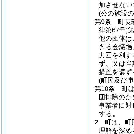
加させない
(公の施設
第9条
町長
律第67号)
第
他の団体は
きる会議場
力団を利す
ず、又は当
措置を講ず
(町民及び
第10条
町
団排除のた
事業者に対
する。
2
町は、町
理解を深め