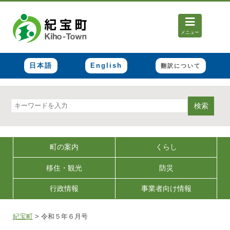
メニュー
日本語
English
翻訳について
検索
町の案内
くらし
移住・観光
防災
行政情報
事業者向け情報
紀宝町
>
令和５年６月号