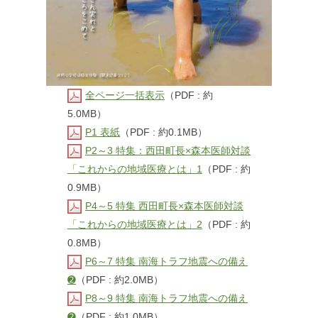
全ページ一括表示
（PDF : 約
5.0MB）
P1 表紙
（PDF : 約0.1MB）
P2～3 特集：西田町長×森本医師対談
「これからの地域医療とは」1
（PDF : 約
0.9MB）
P4～5 特集 西田町長×森本医師対談
「これからの地域医療とは」2
（PDF : 約
0.8MB）
P6～7 特集 南海トラフ地震への備え
➋
（PDF : 約2.0MB）
P8～9 特集 南海トラフ地震への備え
➋
（PDF : 約1.0MB）