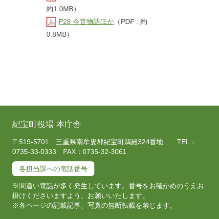
約1.0MB）
P28 今昔物語ほか
（PDF : 約
0.8MB）
紀宝町役場 本庁舎
〒519-5701 三重県南牟婁郡紀宝町鵜殿324番地 TEL：
0735-33-0333 FAX：0735-32-3061
各担当課への電話番号
※間違い電話が多く発生しています。番号をお確かめのうえお
掛けくださいますよう、お願いいたします。
※各ページの記載記事、写真の無断転載を禁じます。