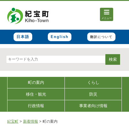
メニュー
日本語
English
翻訳について
検索
町の案内
くらし
移住・観光
防災
行政情報
事業者向け情報
紀宝町
>
新着情報
>
町の案内