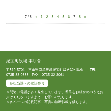
7 / 8
«
1
2
3
4
5
6
7
8
»
紀宝町役場 本庁舎
〒519-5701 三重県南牟婁郡紀宝町鵜殿324番地 TEL：
0735-33-0333 FAX：0735-32-3061
各担当課への電話番号
※間違い電話が多く発生しています。番号をお確かめのうえお
掛けくださいますよう、お願いいたします。
※各ページの記載記事、写真の無断転載を禁じます。