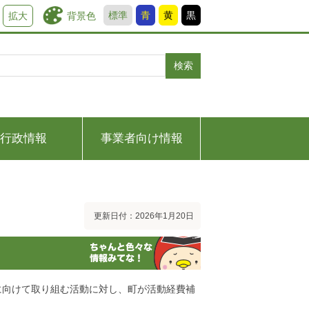
標準
青
黄
黒
背景色
拡大
検索
行政情報
事業者向け情報
更新日付：2026年1月20日
に向けて取り組む活動に対し、町が活動経費補