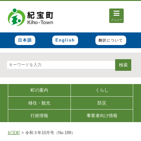
メニュー
日本語
English
翻訳について
検索
町の案内
くらし
移住・観光
防災
行政情報
事業者向け情報
紀宝町
>
令和３年10月号（No.189）