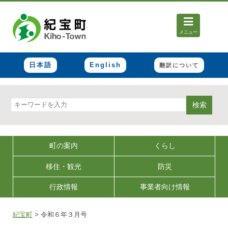
メニュー
日本語
English
翻訳について
検索
町の案内
くらし
移住・観光
防災
行政情報
事業者向け情報
紀宝町
>
令和６年３月号