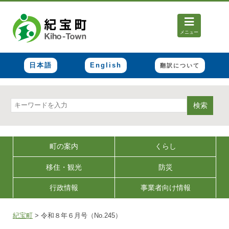
メニュー
日本語
English
翻訳について
検索
町の案内
くらし
移住・観光
防災
行政情報
事業者向け情報
紀宝町
>
令和８年６月号（No.245）