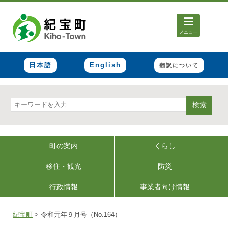
メニュー
日本語
English
翻訳について
検索
町の案内
くらし
移住・観光
防災
行政情報
事業者向け情報
紀宝町
>
令和元年９月号（No.164）