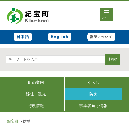
メニュー
日本語
English
翻訳について
検索
町の案内
くらし
移住・観光
防災
行政情報
事業者向け情報
紀宝町
>
防災