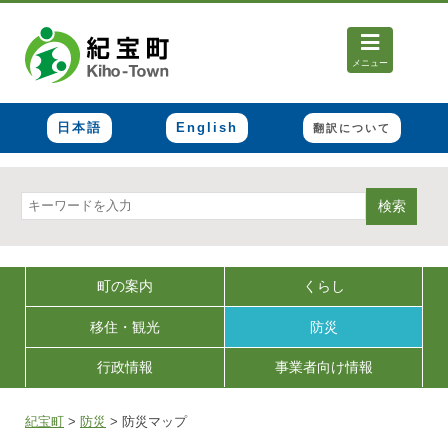
メニュー
日本語
English
翻訳について
検索
町の案内
くらし
移住・観光
防災
行政情報
事業者向け情報
紀宝町
>
防災
>
防災マップ