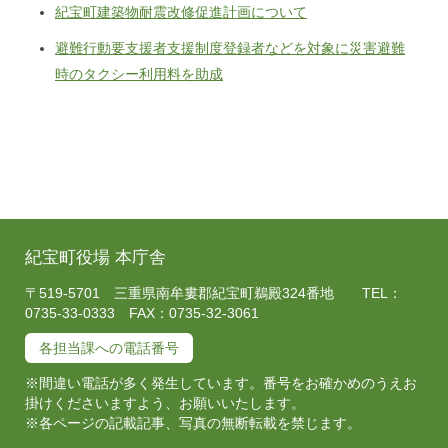
紀宝町建築物耐震改修促進計画について
避難行動要支援者支援制度登録者などを対象に災害避難
時のタクシー利用料を助成
紀宝町役場 本庁舎
〒519-5701 三重県南牟婁郡紀宝町鵜殿324番地 TEL：
0735-33-0333 FAX：0735-32-3061
各担当課への電話番号
※間違い電話が多く発生しています。番号をお確かめのうえお
掛けくださいますよう、お願いいたします。
※各ページの記載記事、写真の無断転載を禁じます。