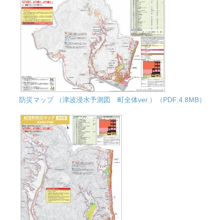
防災マップ （津波浸水予測図 町全体ver.）（PDF:4.8MB）