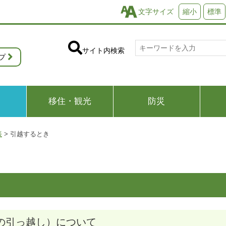
文字サイズ
縮小
標準
サイト内検索
プ
移住・観光
防災
帳
>
引越するとき
の引っ越し）について