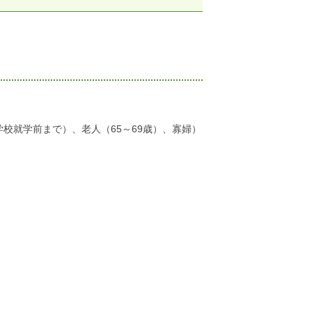
校就学前まで）、老人（65～69歳）、寡婦）