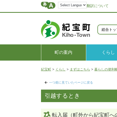
翻訳について
総合トッ
町の案内
くらし
紀宝町
>
くらし
>
まずはこちら
>
暮らしの便利
一つ前に見ていたページに戻る
引越するとき
転入届（町外から紀宝町へ