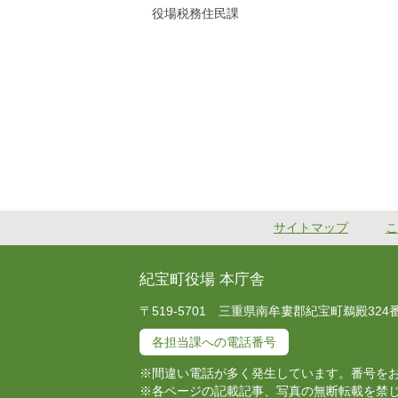
役場税務住民課
サイトマップ
こ
紀宝町役場 本庁舎
〒519-5701 三重県南牟婁郡紀宝町鵜殿324番地 T
各担当課への電話番号
※間違い電話が多く発生しています。番号を
※各ページの記載記事、写真の無断転載を禁