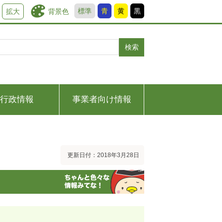
標準
青
黄
黒
背景色
拡大
検索
行政情報
事業者向け情報
更新日付：2018年3月28日