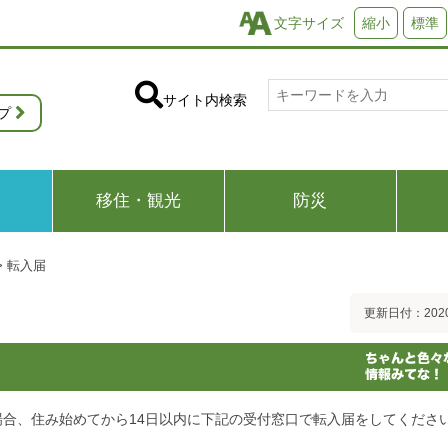
文字サイズ
縮小
標準
サイト内検索
プ
移住・観光
防災
>
転入届
更新日付：202
合、住み始めてから14日以内に下記の受付窓口で転入届をしてくださ