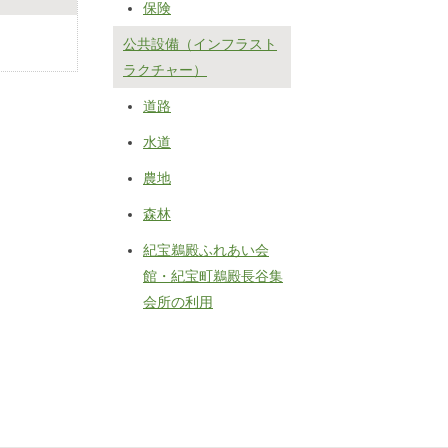
保険
公共設備（インフラスト
ラクチャー）
道路
水道
農地
森林
紀宝鵜殿ふれあい会
館・紀宝町鵜殿長谷集
会所の利用