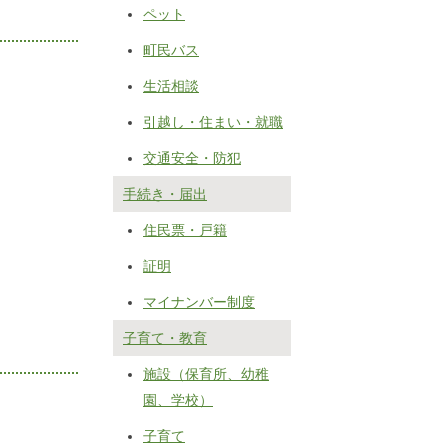
ペット
町民バス
生活相談
引越し・住まい・就職
交通安全・防犯
手続き・届出
住民票・戸籍
証明
マイナンバー制度
子育て・教育
施設（保育所、幼稚
園、学校）
子育て