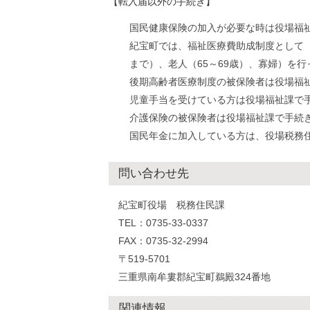
【転入届以外の手続き】
国民健康保険の加入が必要な時は役場福
紀宝町では、福祉医療費助成制度として
まで）、老人（65～69歳）、寡婦）を
後期高齢者医療制度の被保険者は役場福
児童手当を受けている方は役場福祉課で
介護保険の被保険者は役場福祉課で手続
国民年金に加入している方は、役場税務
問い合わせ先
紀宝町役場 税務住民課
TEL：0735-33-0337
FAX：0735-32-2994
〒519-5701
三重県南牟婁郡紀宝町鵜殿324番地
関連情報