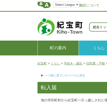
翻訳について
総合トッ
町の案内
くらし
紀宝町
>
くらし
>
手続き・届出
>
住民票・戸籍
一つ前に見ていたページに戻る
転入届
他の市区町村から紀宝町へ引っ越しされた場