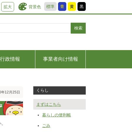
標準
青
黄
黒
背景色
拡大
検索
行政情報
事業者向け情報
くらし
0年12月25日
まずはこちら
暮らしの便利帳
い。
ごみ