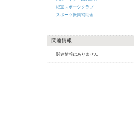
紀宝スポーツクラブ
スポーツ振興補助金
関連情報
関連情報はありません