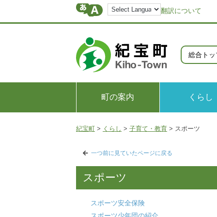
翻訳について
総合トッ
町の案内
くらし
紀宝町
>
くらし
>
子育て・教育
>
スポーツ
一つ前に見ていたページに戻る
スポーツ
スポーツ安全保険
スポーツ少年団の紹介