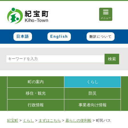
メニュー
日本語
English
翻訳について
検索
町の案内
くらし
移住・観光
防災
行政情報
事業者向け情報
紀宝町
>
くらし
>
まずはこちら
>
暮らしの便利帳
>
町民バス