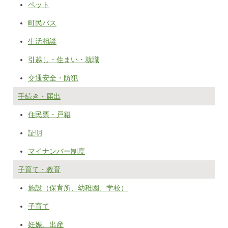
ペット
町民バス
生活相談
引越し・住まい・就職
交通安全・防犯
手続き・届出
住民票・戸籍
証明
マイナンバー制度
子育て・教育
施設（保育所、幼稚園、学校）
子育て
妊娠、出産