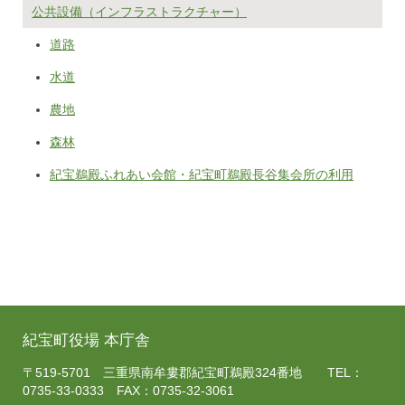
公共設備（インフラストラクチャー）
道路
水道
農地
森林
紀宝鵜殿ふれあい会館・紀宝町鵜殿長谷集会所の利用
紀宝町役場 本庁舎
〒519-5701 三重県南牟婁郡紀宝町鵜殿324番地 TEL：
0735-33-0333 FAX：0735-32-3061