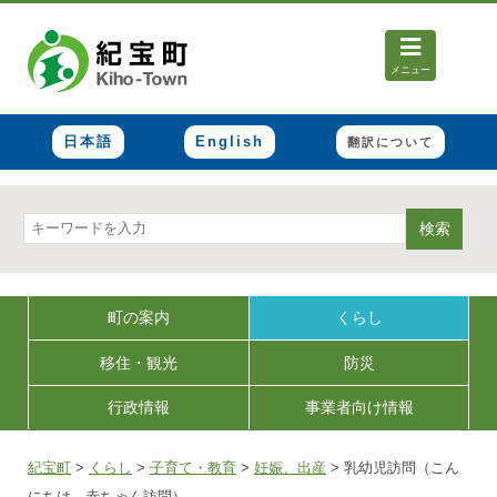
メニュー
日本語
English
翻訳について
検索
町の案内
くらし
移住・観光
防災
行政情報
事業者向け情報
紀宝町
>
くらし
>
子育て・教育
>
妊娠、出産
>
乳幼児訪問（こん
にちは 赤ちゃん訪問）