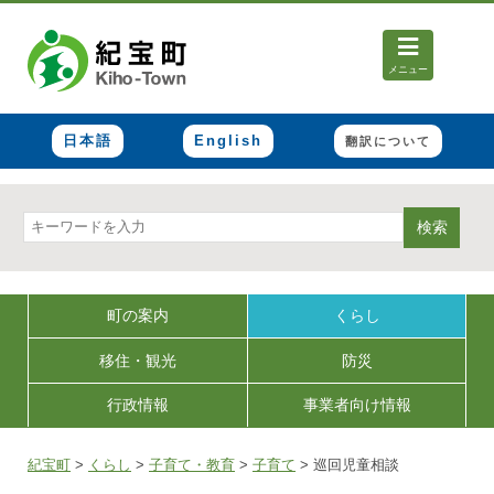
メニュー
日本語
English
翻訳について
検索
町の案内
くらし
移住・観光
防災
行政情報
事業者向け情報
紀宝町
>
くらし
>
子育て・教育
>
子育て
>
巡回児童相談