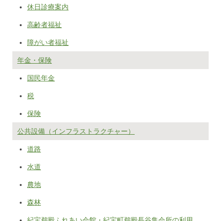
休日診療案内
高齢者福祉
障がい者福祉
年金・保険
国民年金
税
保険
公共設備（インフラストラクチャー）
道路
水道
農地
森林
紀宝鵜殿ふれあい会館・紀宝町鵜殿長谷集会所の利用