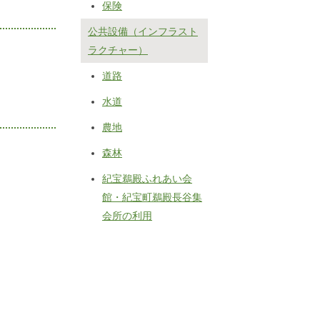
保険
公共設備（インフラスト
ラクチャー）
道路
水道
農地
森林
紀宝鵜殿ふれあい会
館・紀宝町鵜殿長谷集
会所の利用