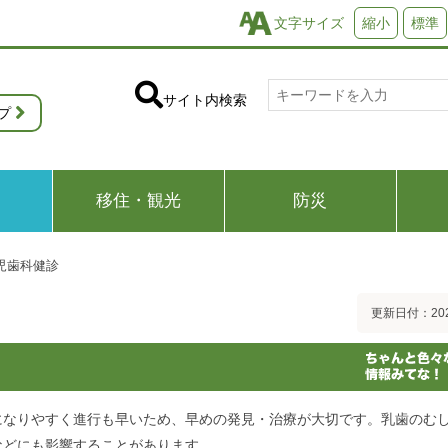
文字サイズ
縮小
標準
サイト内検索
プ
移住・観光
防災
児歯科健診
更新日付：20
になりやすく進行も早いため、早めの発見・治療が大切です。乳歯のむ
などにも影響することがあります。