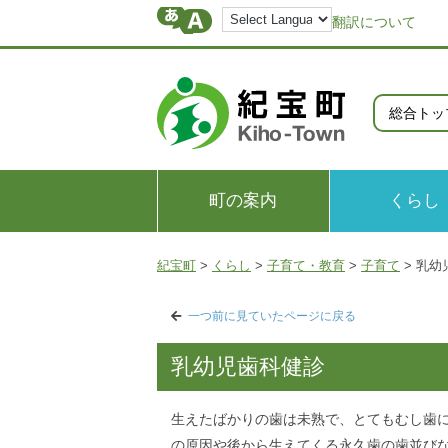
翻訳について
総合トッ
町の案内
くらし
紀宝町
>
くらし
>
子育て・教育
>
子育て
>
乳幼
一つ前に見ていたページに戻る
乳幼児歯科健診
生えたばかりの歯は未熟で、とてもむし歯
の原因や後から生えてくる永久歯の歯並び