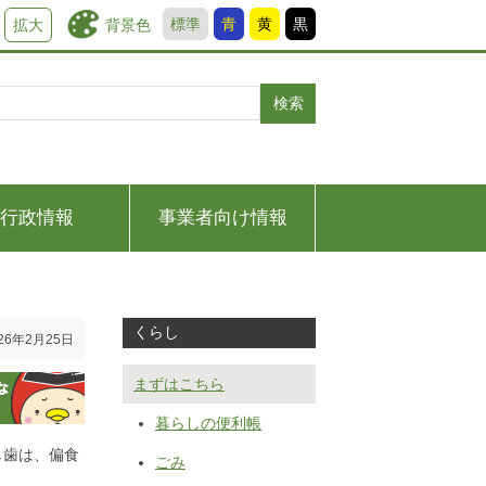
標準
青
黄
黒
背景色
拡大
検索
行政情報
事業者向け情報
くらし
26年2月25日
まずはこちら
暮らしの便利帳
し歯は、偏食
ごみ