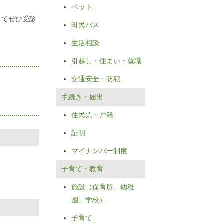
ペット
してぜひ受診
町民バス
生活相談
引越し・住まい・就職
交通安全・防犯
手続き・届出
住民票・戸籍
証明
マイナンバー制度
子育て・教育
施設（保育所、幼稚
園、学校）
子育て