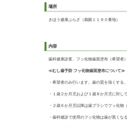
場所
きほう健康ぷらざ（鵜殿１１９０番地）
内容
歯科健康診査、フッ化物歯面塗布（希望者
≪むし歯予防 フッ化物歯面塗布について≫
・希望者のみ行います。歯の質を強くする
・１歳２か月児および１歳８か月児に対し
・２歳６か月児以降は歯ブラシでフッ化物
・歯科健診で使用のフッ化物は歯が黒くな