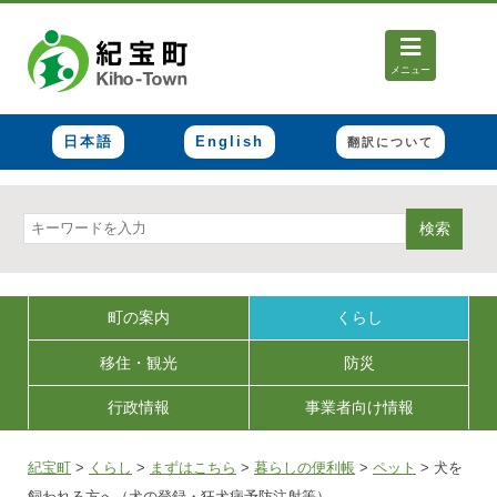
メニュー
日本語
English
翻訳について
検索
町の案内
くらし
移住・観光
防災
行政情報
事業者向け情報
紀宝町
>
くらし
>
まずはこちら
>
暮らしの便利帳
>
ペット
>
犬を
飼われる方へ（犬の登録・狂犬病予防注射等）