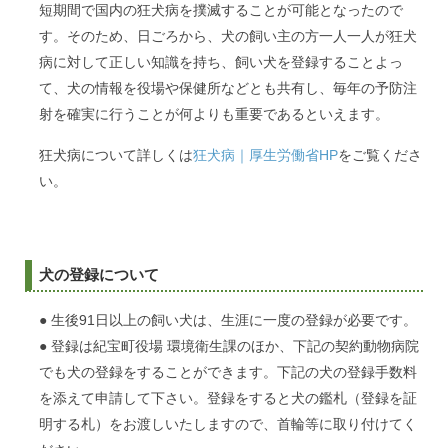
短期間で国内の狂犬病を撲滅することが可能となったので
す。そのため、日ごろから、犬の飼い主の方一人一人が狂犬
病に対して正しい知識を持ち、飼い犬を登録することよっ
て、犬の情報を役場や保健所などとも共有し、毎年の予防注
射を確実に行うことが何よりも重要であるといえます。
狂犬病について詳しくは
狂犬病｜厚生労働省HP
をご覧くださ
い。
犬の登録について
● 生後91日以上の飼い犬は、生涯に一度の登録が必要です。
● 登録は紀宝町役場 環境衛生課のほか、下記の契約動物病院
でも犬の登録をすることができます。下記の犬の登録手数料
を添えて申請して下さい。登録をすると犬の鑑札（登録を証
明する札）をお渡しいたしますので、首輪等に取り付けてく