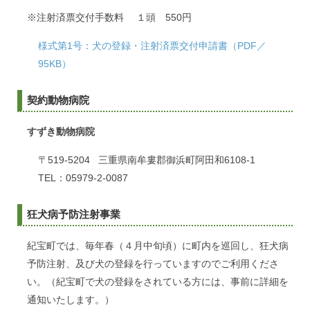
※注射済票交付手数料 １頭 550円
様式第1号：犬の登録・注射済票交付申請書（PDF／
95KB）
契約動物病院
すずき動物病院
〒519-5204 三重県南牟婁郡御浜町阿田和6108-1
TEL：05979-2-0087
狂犬病予防注射事業
紀宝町では、毎年春（４月中旬頃）に町内を巡回し、狂犬病
予防注射、及び犬の登録を行っていますのでご利用くださ
い。（紀宝町で犬の登録をされている方には、事前に詳細を
通知いたします。）