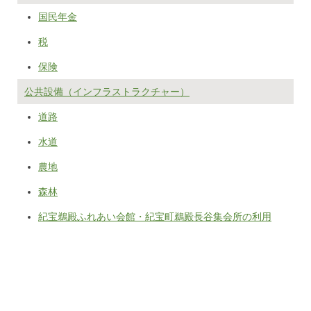
国民年金
税
保険
公共設備（インフラストラクチャー）
道路
水道
農地
森林
紀宝鵜殿ふれあい会館・紀宝町鵜殿長谷集会所の利用