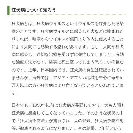
狂犬病について知ろう
狂犬病とは、狂犬病ウイルスというウイルスを媒介した感染
症のことです。狂犬病ウイルスに感染した犬などに咬まれた
りすれば、唾液からウイルスが傷口より体内に侵入すること
により人間にも感染する恐れがあります。もし、人間が狂犬
病に感染し、適切な治療を受けずに発症してしまうと、有効
な治療方法がなく、確実に死に至ってしまう恐ろしい病気な
のです。近年、日本国内では、狂犬病の発生は確認されてい
ませんが、海外では、アジア・アフリカ地域を中心に毎年5
万人以上の方が狂犬病により亡くなっているといわれていま
す。
日本でも、1950年以前は狂犬病が蔓延しており、犬も人間も
狂犬病に感染して亡くなっていました。そのような状況の中
で『狂犬病予防法』が施行され、犬の登録、狂犬病予防注射
等が徹底されるようになりました。その結果、7年間という