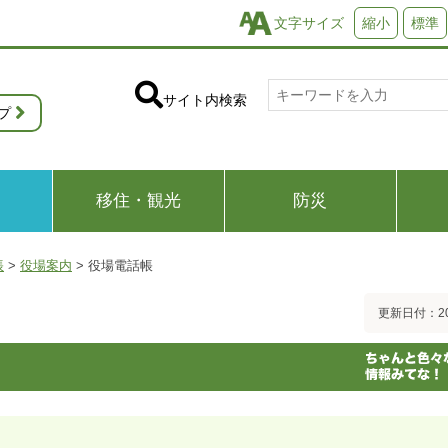
文字サイズ
縮小
標準
サイト内検索
プ
移住・観光
防災
帳
>
役場案内
>
役場電話帳
更新日付：20