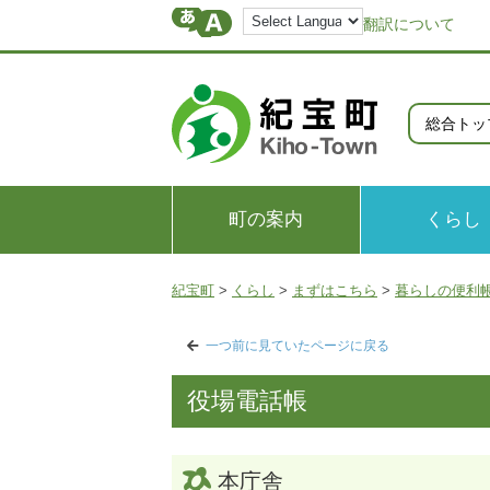
翻訳について
総合トッ
町の案内
くらし
紀宝町
>
くらし
>
まずはこちら
>
暮らしの便利
一つ前に見ていたページに戻る
役場電話帳
本庁舎