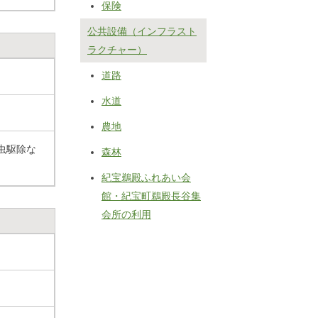
保険
公共設備（インフラスト
ラクチャー）
道路
水道
農地
虫駆除な
森林
紀宝鵜殿ふれあい会
館・紀宝町鵜殿長谷集
会所の利用