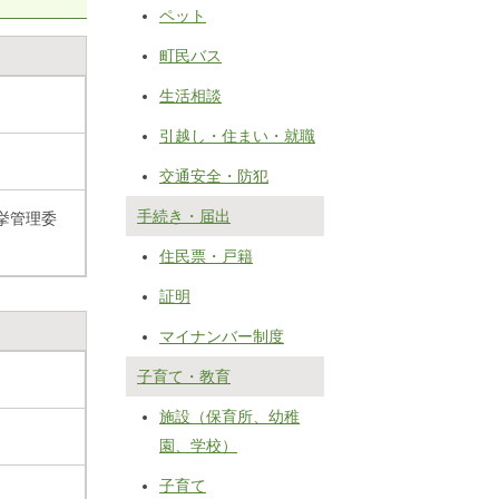
ペット
町民バス
生活相談
引越し・住まい・就職
交通安全・防犯
手続き・届出
挙管理委
住民票・戸籍
証明
マイナンバー制度
子育て・教育
施設（保育所、幼稚
園、学校）
子育て