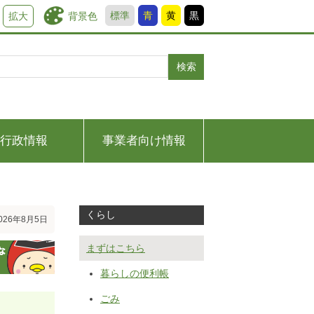
標準
青
黄
黒
背景色
拡大
検索
行政情報
事業者向け情報
くらし
26年8月5日
まずはこちら
暮らしの便利帳
ごみ