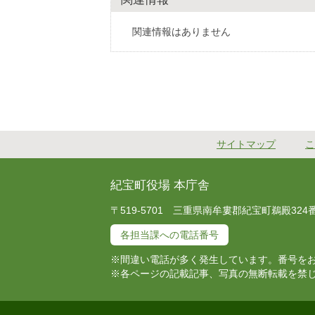
関連情報はありません
サイトマップ
こ
紀宝町役場 本庁舎
〒519-5701 三重県南牟婁郡紀宝町鵜殿324番地 T
各担当課への電話番号
※間違い電話が多く発生しています。番号を
※各ページの記載記事、写真の無断転載を禁