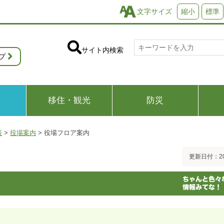
文字サイズ
縮小
標準
サイト内検索
プ
移住・観光
防災
帳
>
役場案内
>
役場フロア案内
更新日付：20