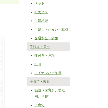
ペット
町民バス
生活相談
引越し・住まい・就職
交通安全・防犯
手続き・届出
住民票・戸籍
証明
マイナンバー制度
子育て・教育
施設（保育所、幼稚
園、学校）
子育て