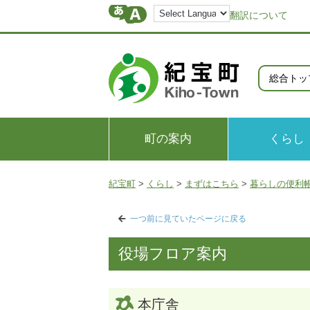
翻訳について
総合トッ
町の案内
くらし
紀宝町
>
くらし
>
まずはこちら
>
暮らしの便利
一つ前に見ていたページに戻る
役場フロア案内
本庁舎