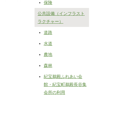
保険
公共設備（インフラスト
ラクチャー）
道路
水道
農地
森林
紀宝鵜殿ふれあい会
館・紀宝町鵜殿長谷集
会所の利用