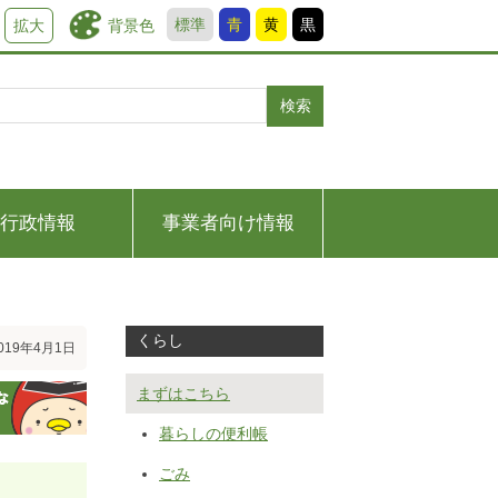
標準
青
黄
黒
背景色
拡大
検索
行政情報
事業者向け情報
くらし
19年4月1日
まずはこちら
暮らしの便利帳
ごみ