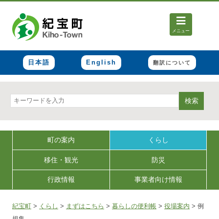
メニュー
日本語
English
翻訳について
検索
町の案内
くらし
移住・観光
防災
行政情報
事業者向け情報
紀宝町
>
くらし
>
まずはこちら
>
暮らしの便利帳
>
役場案内
>
例
規集