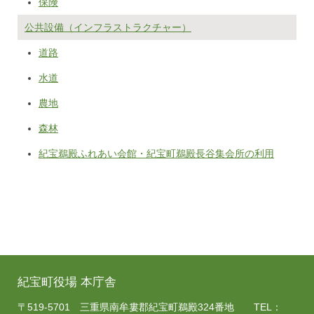
保険
公共設備（インフラストラクチャー）
道路
水道
農地
森林
紀宝鵜殿ふれあい会館・紀宝町鵜殿長谷集会所の利用
紀宝町役場 本庁舎
〒519-5701 三重県南牟婁郡紀宝町鵜殿324番地 TEL：