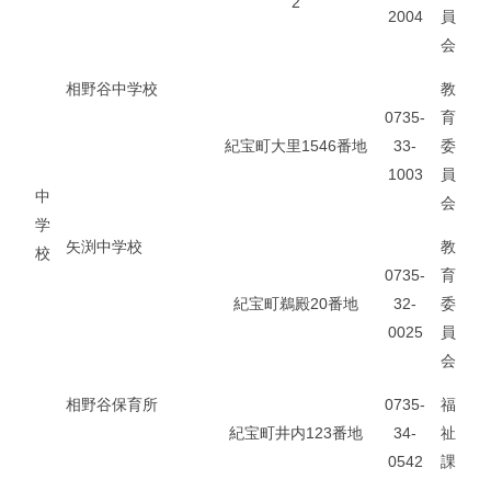
2
2004
員
会
相野谷中学校
教
0735-
育
紀宝町大里1546番地
33-
委
1003
員
中
会
学
矢渕中学校
教
校
0735-
育
紀宝町鵜殿20番地
32-
委
0025
員
会
相野谷保育所
0735-
福
紀宝町井内123番地
34-
祉
0542
課