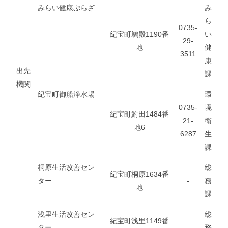
みらい健康ぷらざ
み
ら
0735-
紀宝町鵜殿1190番
い
29-
地
健
3511
康
出先
課
機関
紀宝町御船浄水場
環
0735-
境
紀宝町鮒田1484番
21-
衛
地6
6287
生
課
桐原生活改善セン
総
紀宝町桐原1634番
ター
-
務
地
課
浅里生活改善セン
総
紀宝町浅里1149番
ター
-
務