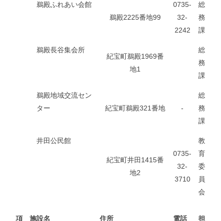
鵜殿ふれあい会館
0735-
総
鵜殿2225番地99
32-
務
2242
課
鵜殿長谷集会所
総
紀宝町鵜殿1969番
務
地1
課
鵜殿地域交流セン
総
ター
紀宝町鵜殿321番地
-
務
課
井田公民館
教
0735-
育
紀宝町井田1415番
32-
委
地2
3710
員
会
項
施設名
住所
電話
担