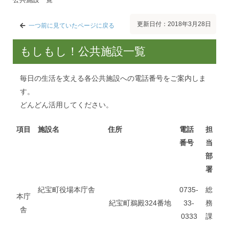
更新日付：2018年3月28日
一つ前に見ていたページに戻る
もしもし！公共施設一覧
毎日の生活を支える各公共施設への電話番号をご案内しま
す。
どんどん活用してください。
項目
施設名
住所
電話
担
番号
当
部
署
紀宝町役場本庁舎
0735-
総
本庁
紀宝町鵜殿324番地
33-
務
舎
0333
課