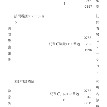
32-
祉
1
0957
課
訪問看護ステーショ
訪
ン
問
訪
看
問
護
0735-
看
ス
紀宝町鵜殿1190番地
29-
護
テ
1136
施
ー
設
シ
ョ
ン
相野谷診療所
相
野
診
0735-
紀宝町井内123番地
谷
療
34-
19
診
所
0011
療