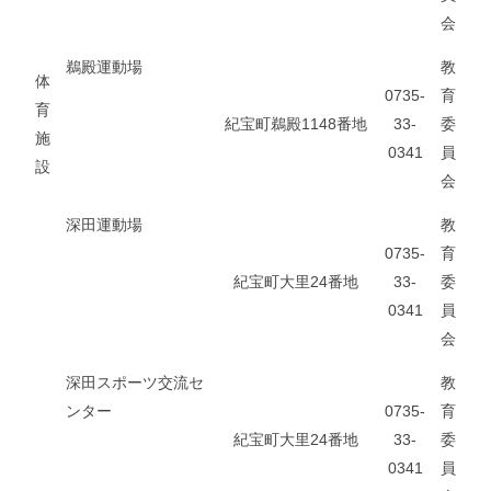
会
鵜殿運動場
教
体
0735-
育
育
紀宝町鵜殿1148番地
33-
委
施
0341
員
設
会
深田運動場
教
0735-
育
紀宝町大里24番地
33-
委
0341
員
会
深田スポーツ交流セ
教
ンター
0735-
育
紀宝町大里24番地
33-
委
0341
員