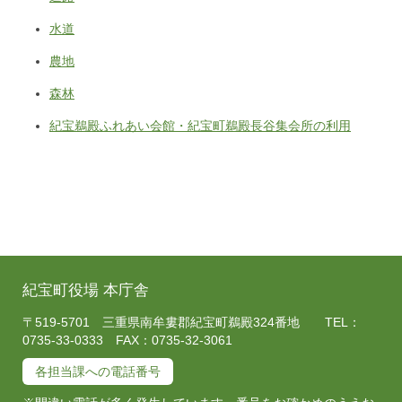
水道
農地
森林
紀宝鵜殿ふれあい会館・紀宝町鵜殿長谷集会所の利用
紀宝町役場 本庁舎
〒519-5701 三重県南牟婁郡紀宝町鵜殿324番地 TEL：
0735-33-0333 FAX：0735-32-3061
各担当課への電話番号