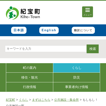
メニュー
日本語
English
翻訳について
検索
町の案内
くらし
移住・観光
防災
行政情報
事業者向け情報
紀宝町
>
くらし
>
まずはこちら
>
公共施設・集会所
>
もしもし！
公共施設一覧