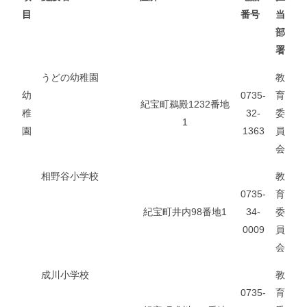
目
番号
当
部
署
うどの幼稚園
教
幼
0735-
育
紀宝町鵜殿1232番地
稚
32-
委
1
園
1363
員
会
相野谷小学校
教
0735-
育
紀宝町井内98番地1
34-
委
0009
員
会
成川小学校
教
0735-
育