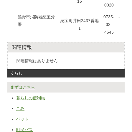
16
0020
熊野市消防署紀宝分
0735-
-
紀宝町井田2437番地
署
32-
1
4545
関連情報
関連情報はありません
くらし
まずはこちら
暮らしの便利帳
ごみ
ペット
町民バス