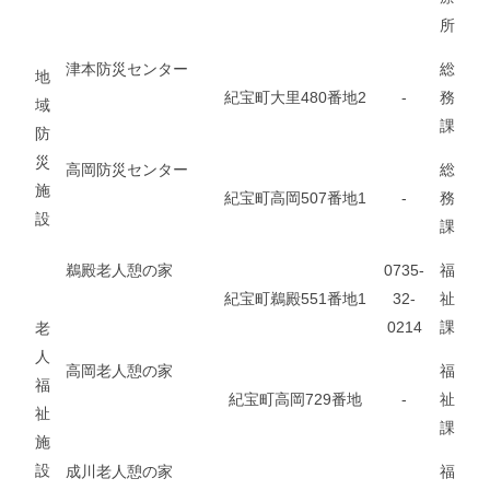
所
津本防災センター
総
地
紀宝町大里480番地2
-
務
域
課
防
災
高岡防災センター
総
施
紀宝町高岡507番地1
-
務
設
課
鵜殿老人憩の家
0735-
福
紀宝町鵜殿551番地1
32-
祉
0214
課
老
人
高岡老人憩の家
福
福
紀宝町高岡729番地
-
祉
祉
課
施
設
成川老人憩の家
福