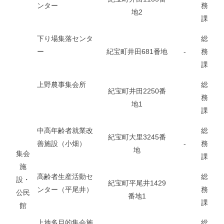
ンター
務
地2
課
下り場集落センタ
総
ー
紀宝町井田681番地
-
務
課
上野農事集会所
総
紀宝町井田2250番
務
地1
課
中高年齢者就業改
総
紀宝町大里3245番
善施設（小畑）
-
務
地
集会
課
施
高齢者生産活動セ
総
設・
紀宝町平尾井1429
ンター（平尾井）
務
公民
番地1
課
館
上地多目的集会施
総