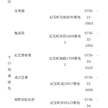
設
宝寿園
0735-
-
紀宝町北桧杖90番地
21-
0903
亀楽苑
0735-
-
紀宝町井田1609番地
32-
2
1055
紀宝警察署
0735-
-
そ
紀宝町鵜殿1709番地
33-
の
2
0110
他
連
成川交番
0735-
-
絡
紀宝町成川817番地
22-
先
6000
相野谷駐在所
0735-
-
紀宝町井内123番地
34-