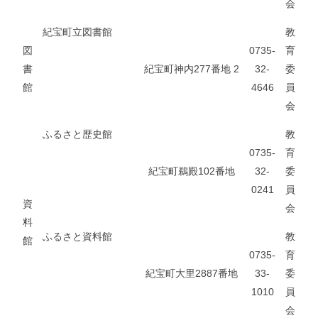
会
紀宝町立図書館
教
図
0735-
育
書
紀宝町神内277番地 2
32-
委
館
4646
員
会
ふるさと歴史館
教
0735-
育
紀宝町鵜殿102番地
32-
委
0241
員
資
会
料
ふるさと資料館
教
館
0735-
育
紀宝町大里2887番地
33-
委
1010
員
会