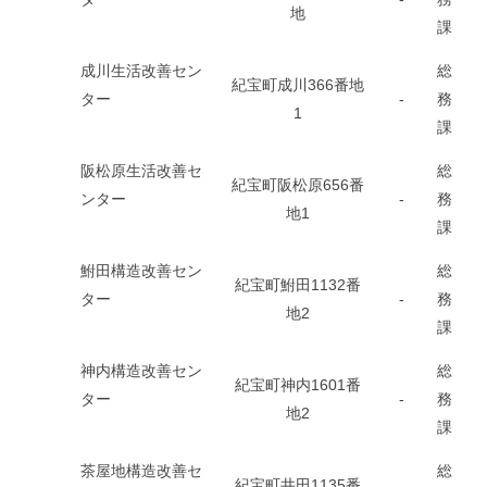
地
課
成川生活改善セン
総
紀宝町成川366番地
ター
-
務
1
課
阪松原生活改善セ
総
紀宝町阪松原656番
ンター
-
務
地1
課
鮒田構造改善セン
総
紀宝町鮒田1132番
ター
-
務
地2
課
神内構造改善セン
総
紀宝町神内1601番
ター
-
務
地2
課
茶屋地構造改善セ
総
紀宝町井田1135番