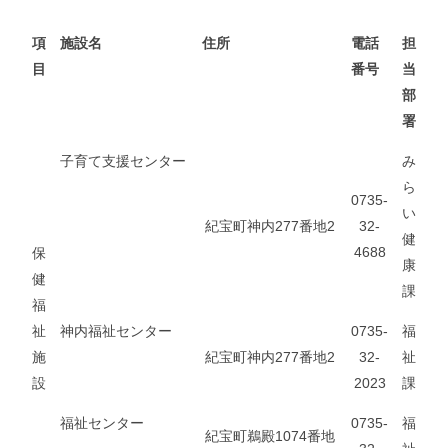
項
施設名
住所
電話
担
目
番号
当
部
署
子育て支援センター
み
ら
0735-
い
紀宝町神内277番地2
32-
健
4688
保
康
健
課
福
祉
神内福祉センター
0735-
福
施
紀宝町神内277番地2
32-
祉
設
2023
課
福祉センター
0735-
福
紀宝町鵜殿1074番地