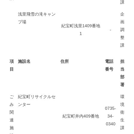
課
浅里飛雪の滝キャン
企
プ場
画
紀宝町浅里1409番地
-
調
1
整
課
項
施設名
住所
電話
担
目
番号
当
部
署
ご
紀宝町リサイクルセ
環
み
ンター
境
0735-
関
衛
紀宝町井内409番地
34-
連
生
0340
施
課