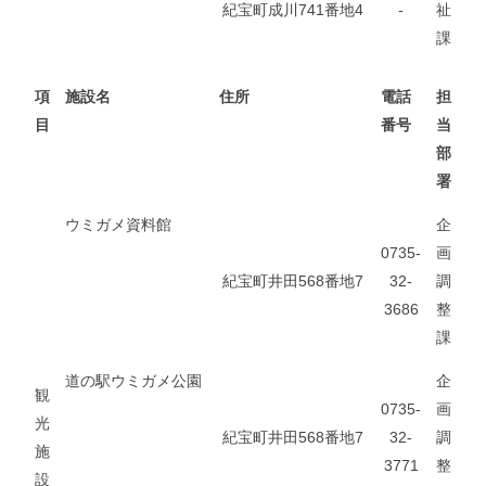
紀宝町成川741番地4
-
祉
課
項
施設名
住所
電話
担
目
番号
当
部
署
ウミガメ資料館
企
0735-
画
紀宝町井田568番地7
32-
調
3686
整
課
道の駅ウミガメ公園
企
観
0735-
画
光
紀宝町井田568番地7
32-
調
施
3771
整
設