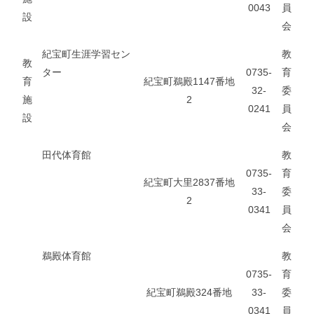
0043
員
設
会
紀宝町生涯学習セン
教
教
ター
0735-
育
育
紀宝町鵜殿1147番地
32-
委
施
2
0241
員
設
会
田代体育館
教
0735-
育
紀宝町大里2837番地
33-
委
2
0341
員
会
鵜殿体育館
教
0735-
育
紀宝町鵜殿324番地
33-
委
0341
員