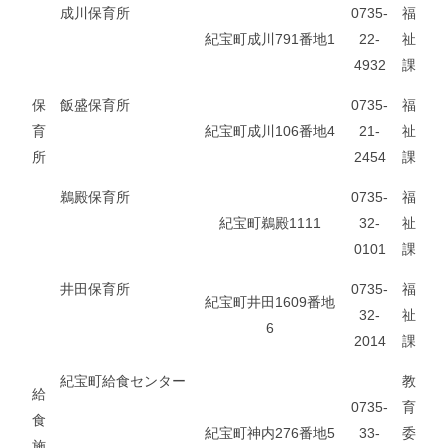
成川保育所
0735-
福
紀宝町成川791番地1
22-
祉
4932
課
保
飯盛保育所
0735-
福
育
紀宝町成川106番地4
21-
祉
所
2454
課
鵜殿保育所
0735-
福
紀宝町鵜殿1111
32-
祉
0101
課
井田保育所
0735-
福
紀宝町井田1609番地
32-
祉
6
2014
課
紀宝町給食センター
教
給
0735-
育
食
紀宝町神内276番地5
33-
委
施