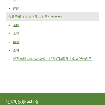
保険
公共設備（インフラストラクチャー）
道路
水道
農地
森林
紀宝鵜殿ふれあい会館・紀宝町鵜殿長谷集会所の利用
紀宝町役場 本庁舎