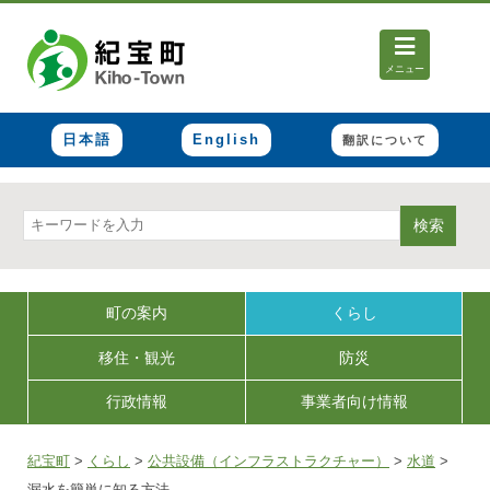
メニュー
日本語
English
翻訳について
検索
町の案内
くらし
移住・観光
防災
行政情報
事業者向け情報
紀宝町
>
くらし
>
公共設備（インフラストラクチャー）
>
水道
>
漏水を簡単に知る方法