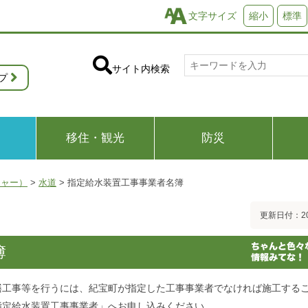
文字サイズ
縮小
標準
サイト内検索
プ
移住・観光
防災
チャー）
>
水道
>
指定給水装置工事事業者名簿
更新日付：20
簿
繕工事等を行うには、紀宝町が指定した工事事業者でなければ施工する
指定給水装置工事事業者」へお申し込みください。