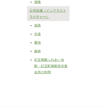
保険
公共設備（インフラスト
ラクチャー）
道路
水道
農地
森林
紀宝鵜殿ふれあい会
館・紀宝町鵜殿長谷集
会所の利用