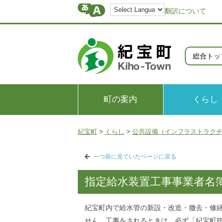
翻訳について
総合トッ
町の案内
くらし
紀宝町
>
くらし
>
公共設備（インフラストラク
一つ前に見ていたページに戻る
指定給水装置工事事業者名
紀宝町内で給水管の新設・改造・撤去・修
せん。工事をされるときは、必ず「紀宝町