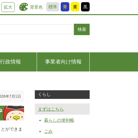
標準
青
黄
黒
背景色
拡大
検索
行政情報
事業者向け情報
くらし
26年7月1日
まずはこちら
暮らしの便利帳
ことができま
ごみ