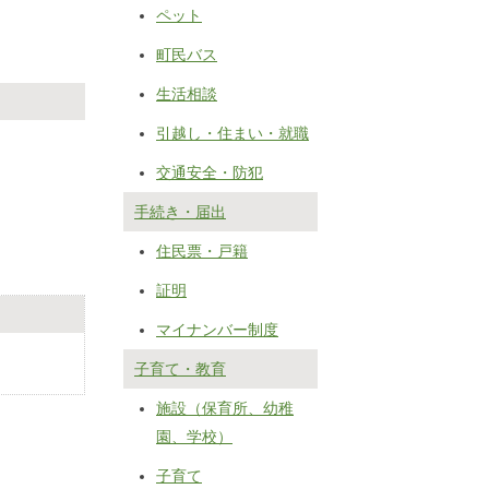
ペット
町民バス
生活相談
引越し・住まい・就職
交通安全・防犯
手続き・届出
住民票・戸籍
証明
マイナンバー制度
子育て・教育
施設（保育所、幼稚
園、学校）
子育て