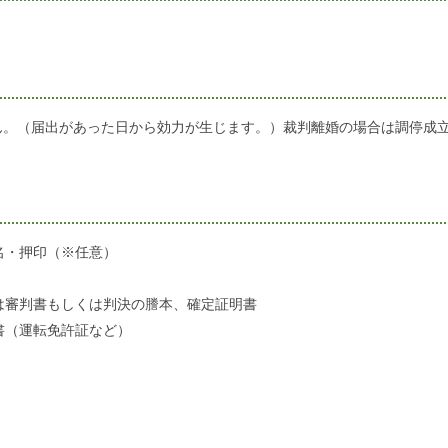
ん。（届出があった日から効力が生じます。）裁判離婚の場合は調停成
名・押印（※任意）
は審判書もしくは判決の謄本、確定証明書
書（運転免許証など）