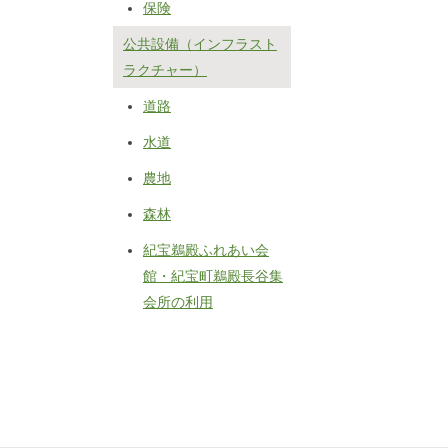
保険
公共設備（インフラスト
ラクチャー）
道路
水道
農地
森林
紀宝鵜殿ふれあい会
館・紀宝町鵜殿長谷集
会所の利用