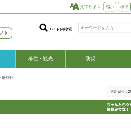
文字サイズ
縮小
標準
サイト内検索
プ
移住・観光
防災
>
離婚届
更新日付：20