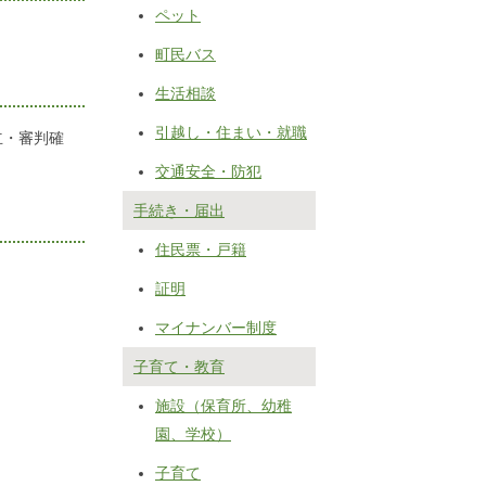
ペット
町民バス
生活相談
引越し・住まい・就職
立・審判確
交通安全・防犯
手続き・届出
住民票・戸籍
証明
マイナンバー制度
子育て・教育
施設（保育所、幼稚
園、学校）
子育て