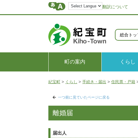
翻訳について
総合トッ
町の案内
くらし
紀宝町
>
くらし
>
手続き・届出
>
住民票・戸籍
一つ前に見ていたページに戻る
離婚届
届出人