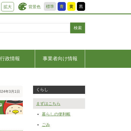
標準
青
黄
黒
背景色
拡大
検索
行政情報
事業者向け情報
くらし
24年3月1日
まずはこちら
暮らしの便利帳
ごみ