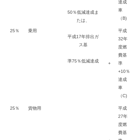
達成
車
50％低減達成ま
（B)
たは、
25％
乗用
平成
平成17年排出ガ
32年
ス基
度燃
費基
準75％低減達成
+
準
+10％
達成
車
（C)
25％
貨物用
平成
27年
度燃
費基