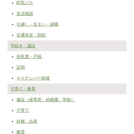
町民バス
生活相談
引越し・住まい・就職
交通安全・防犯
手続き・届出
住民票・戸籍
証明
マイナンバー制度
子育て・教育
施設（保育所、幼稚園、学校）
子育て
妊娠、出産
教育