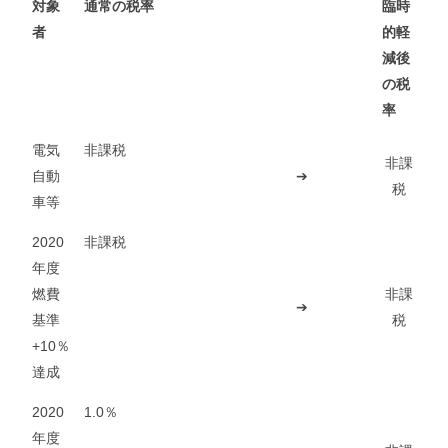
対象
通常の税率
臨時
者
的軽
減後
の税
率
電気
非課税
非課
自動
➔
税
車等
2020
非課税
年度
燃費
非課
➔
基準
税
+10％
達成
2020
1.0％
年度