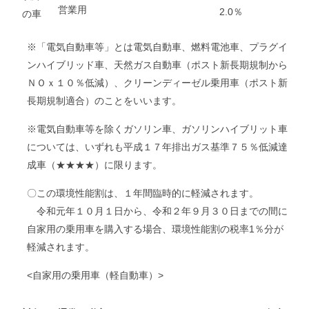
営業用
2.0％
の車
※「電気自動車等」とは電気自動車、燃料電池車、プラグイ
ンハイブリッド車、天然ガス自動車（ポスト新長期規制から
ＮＯｘ１０％低減）、クリーンディーゼル乗用車（ポスト新
長期規制適合）のことをいいます。
※電気自動車等を除くガソリン車、ガソリンハイブリット車
については、いずれも平成１７年排出ガス基準７５％低減達
成車（★★★★）に限ります。
〇この環境性能割は、１年間臨時的に軽減されます。
令和元年１０月１日から、令和２年９月３０日までの間に
自家用の乗用車を購入する場合、環境性能割の税率1％分が
軽減されます。
<自家用の乗用車（軽自動車）>