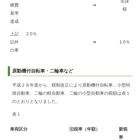
非課
燃費
➔
税
基準
達成
上記
2.0％
以外
➔
1.0％
の車
原動機付自転車・二輪車など
平成２８年度から、税制改正により原動機付自転車、小型特
殊自動車、二輪の軽自動車、二輪の小型自動車の税額は表１
のとおりとなりました。
表１
車両区分
旧税率（年額）
新税
率