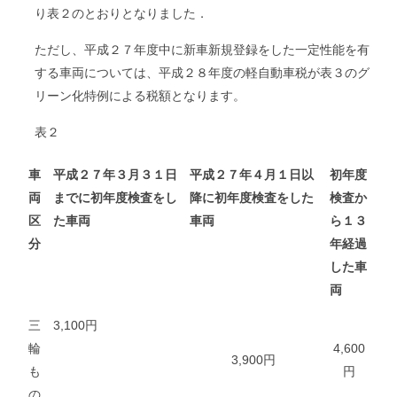
り表２のとおりとなりました．
ただし、平成２７年度中に新車新規登録をした一定性能を有
する車両については、平成２８年度の軽自動車税が表３のグ
リーン化特例による税額となります。
表２
車
平成２７年３月３１日
平成２７年４月１日以
初年度
両
までに初年度検査をし
降に初年度検査をした
検査か
区
た車両
車両
ら１３
分
年経過
した車
両
三
3,100円
輪
4,600
3,900円
も
円
の