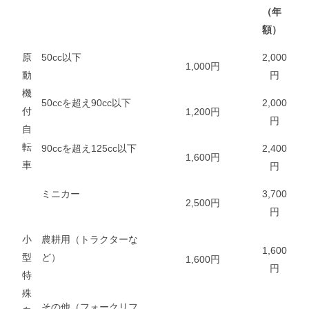
（年
額）
原
50cc以下
2,000
1,000円
動
円
機
50ccを超え90cc以下
2,000
付
1,200円
円
自
転
90ccを超え125cc以下
2,400
1,600円
車
円
ミニカー
3,700
2,500円
円
小
農耕用（トラクターな
1,600
型
ど）
1,600円
円
特
殊
その他（フォークリフ