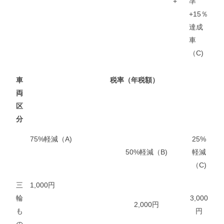
+
準
+15％
達成
車
（C)
車
税率（年税額）
両
区
分
75%軽減（A)
25%
50%軽減（B)
軽減
（C)
三
1,000円
輪
3,000
2,000円
も
円
の