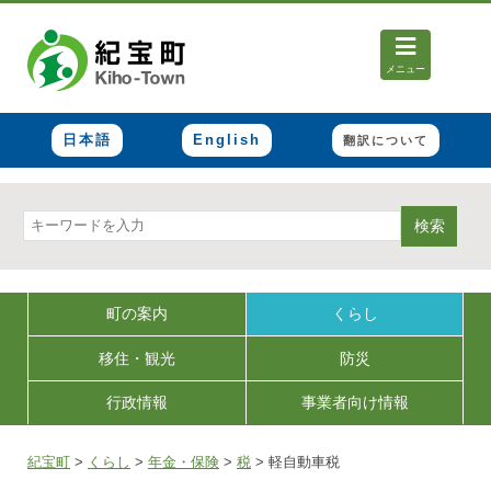
メニュー
日本語
English
翻訳について
検索
町の案内
くらし
移住・観光
防災
行政情報
事業者向け情報
紀宝町
>
くらし
>
年金・保険
>
税
>
軽自動車税