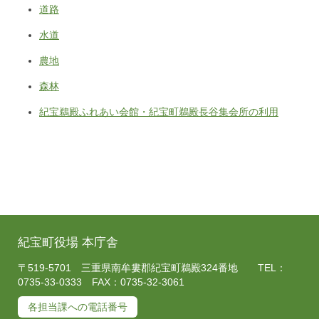
道路
水道
農地
森林
紀宝鵜殿ふれあい会館・紀宝町鵜殿長谷集会所の利用
紀宝町役場 本庁舎
〒519-5701 三重県南牟婁郡紀宝町鵜殿324番地 TEL：
0735-33-0333 FAX：0735-32-3061
各担当課への電話番号