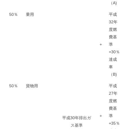
（A)
50％
乗用
平成
32年
度燃
費基
+
準
+30％
達成
車
（B)
50％
貨物用
平成
27年
度燃
費基
+
準
平成30年排出ガ
+35％
ス基準