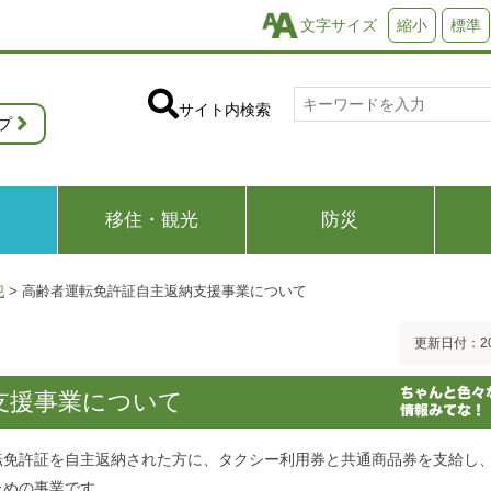
文字サイズ
縮小
標準
サイト内検索
プ
移住・観光
防災
犯
>
高齢者運転免許証自主返納支援事業について
更新日付：20
支援事業について
転免許証を自主返納された方に、タクシー利用券と共通商品券を支給し
ための事業です。