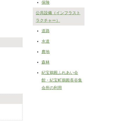
保険
公共設備（インフラスト
ラクチャー）
道路
水道
農地
森林
紀宝鵜殿ふれあい会
館・紀宝町鵜殿長谷集
会所の利用