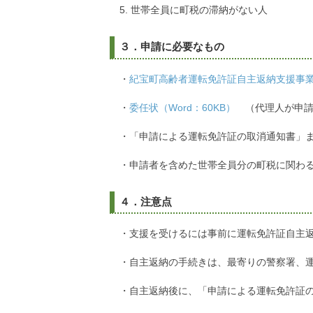
世帯全員に町税の滞納がない人
３．申請に必要なもの
・
紀宝町高齢者運転免許証自主返納支援事業申
・
委任状（Word：60KB）
（代理人が申請
・「申請による運転免許証の取消通知書」
・申請者を含めた世帯全員分の町税に関わ
４．注意点
・支援を受けるには事前に運転免許証自主
・自主返納の手続きは、最寄りの警察署、
・自主返納後に、「申請による運転免許証