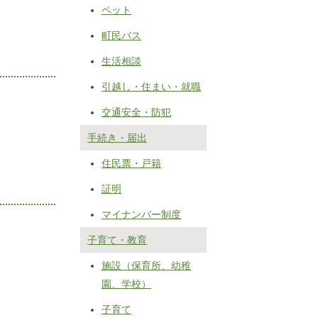
ペット
町民バス
生活相談
引越し・住まい・就職
交通安全・防犯
手続き・届出
住民票・戸籍
証明
マイナンバー制度
子育て・教育
施設（保育所、幼稚
園、学校）
子育て