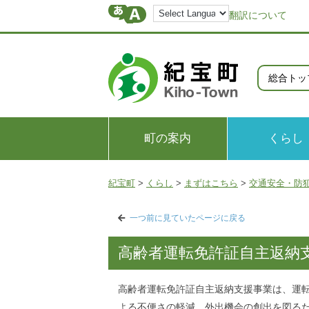
翻訳について
総合トッ
町の案内
くらし
紀宝町
>
くらし
>
まずはこちら
>
交通安全・防
一つ前に見ていたページに戻る
高齢者運転免許証自主返納
高齢者運転免許証自主返納支援事業は、運
よる不便さの軽減、外出機会の創出を図る