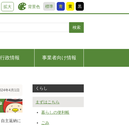
標準
青
黄
黒
背景色
拡大
検索
行政情報
事業者向け情報
くらし
24年4月1日
まずはこちら
暮らしの便利帳
、自主返納に
ごみ