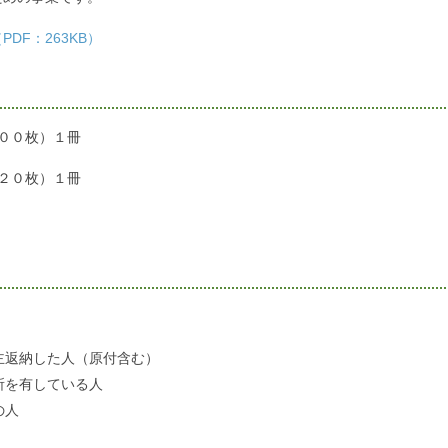
DF：263KB）
００枚）１冊
２０枚）１冊
主返納した人（原付含む）
所を有している人
の人