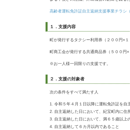
高齢者運転免許証自主返納支援事業チラシ（P
１．支援内容
町が発行するタクシー利用券（２００円×１
町商工会が発行する共通商品券（５００円×
※お一人様一回限りの支援です。
２．支援の対象者
次の条件をすべて満たす人
令和５年４月１日以降に運転免許証を自
自主返納した日において、紀宝町内に住
自主返納した日において、満６５歳以上
自主返納して６カ月以内であること