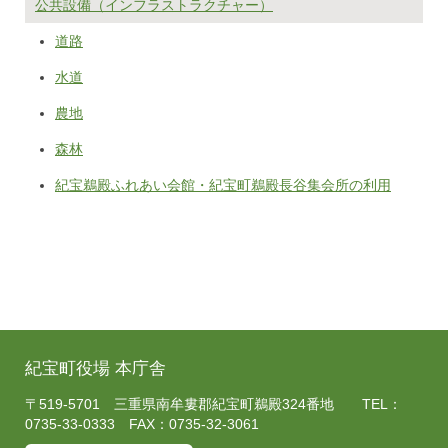
公共設備（インフラストラクチャー）
道路
水道
農地
森林
紀宝鵜殿ふれあい会館・紀宝町鵜殿長谷集会所の利用
紀宝町役場 本庁舎
〒519-5701 三重県南牟婁郡紀宝町鵜殿324番地 TEL：
0735-33-0333 FAX：0735-32-3061