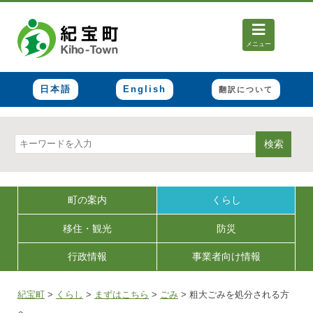
メニュー
日本語
English
翻訳について
検索
町の案内
くらし
移住・観光
防災
行政情報
事業者向け情報
紀宝町
>
くらし
>
まずはこちら
>
ごみ
>
粗大ごみを処分される方
へ