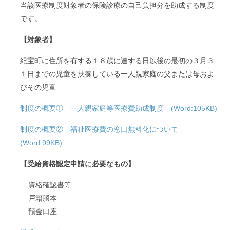
当該医療制度対象者の保険診療の自己負担分を助成する制度
です。
【対象者】
紀宝町に住所を有する１８歳に達する日以後の最初の３月３
１日までの児童を扶養している一人親家庭の父または母およ
びその児童
制度の概要① 一人親家庭等医療費助成制度 (Word:105KB)
制度の概要② 福祉医療費の窓口無料化について
(Word:99
KB)
【受給資格認定申請に必要なもの】
資格確認書等
戸籍謄本
預金口座