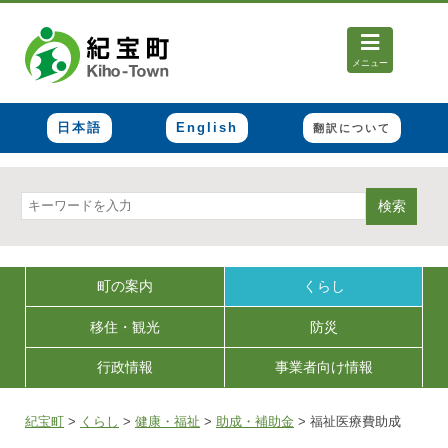
メニュー
日本語
English
翻訳について
検索
町の案内
くらし
移住・観光
防災
行政情報
事業者向け情報
紀宝町
>
くらし
>
健康・福祉
>
助成・補助金
>
福祉医療費助成