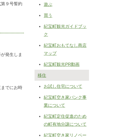
式第９号誓約
遊ぶ
買う
紀宝町観光ガイドブッ
ク
紀宝町おもてなし商店
マップ
等が発生しま
紀宝町観光PR動画
移住
お試し住宅について
覧までにお時
紀宝町空き家バンク事
業について
紀宝町定住促進のため
の町有地分譲について
紀宝町空き家リノベー