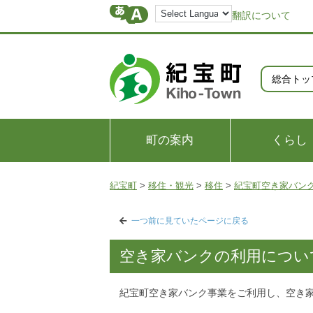
翻訳について
総合トッ
町の案内
くらし
紀宝町
>
移住・観光
>
移住
>
紀宝町空き家バン
一つ前に見ていたページに戻る
空き家バンクの利用につい
紀宝町空き家バンク事業をご利用し、空き