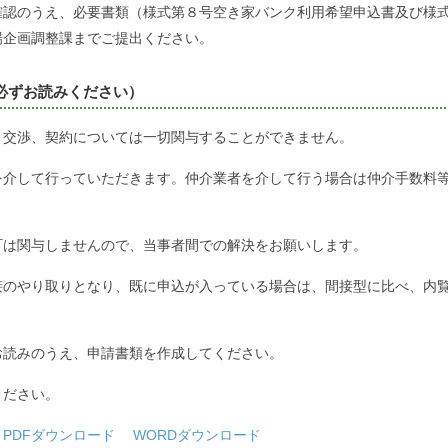
確認のうえ、必要書類（様式第８号空き家バンク利用希望申込書及び様
場企画調整課までご提出ください。
必ずお読みください）
。交渉、契約については一切関与することができません。
を介して行っていただきます。仲介業者を介して行う場合は仲介手数料
町は関与しませんので、当事者間での解決をお願いします。
接のやり取りとなり、既に申込が入っている場合は、間接型に比べ、内
お読みのうえ、申請書類を作成してください。
ください。
書
PDFダウンロード
WORDダウンロード