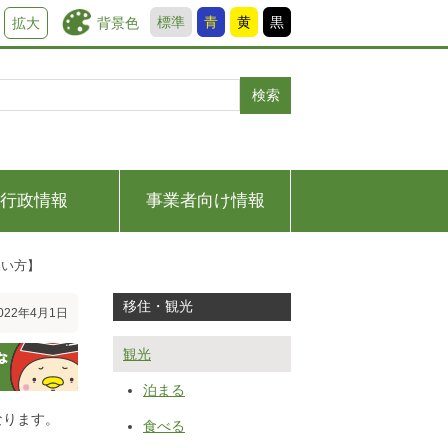
標準
青
黄
黒
背景色
拡大
検索
行政情報
事業者向け情報
たい方】
移住・観光
22年4月1日
観光
泊まる
なります。
食べる