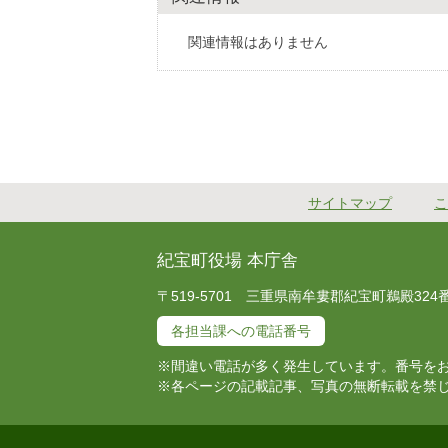
関連情報はありません
サイトマップ
こ
紀宝町役場 本庁舎
〒519-5701 三重県南牟婁郡紀宝町鵜殿324番地 T
各担当課への電話番号
※間違い電話が多く発生しています。番号を
※各ページの記載記事、写真の無断転載を禁