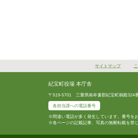
サイトマップ
こ
紀宝町役場 本庁舎
〒519-5701 三重県南牟婁郡紀宝町鵜殿324番地 T
各担当課への電話番号
※間違い電話が多く発生しています。番号を
※各ページの記載記事、写真の無断転載を禁