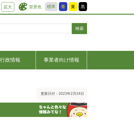
標準
青
黄
黒
背景色
拡大
検索
行政情報
事業者向け情報
更新日付：2023年2月24日