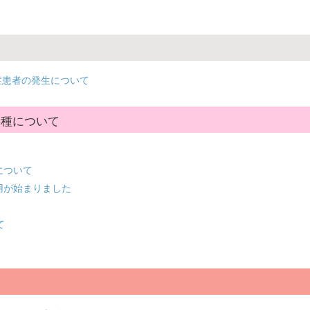
症患者の発生について
接種について
について
用が始まりました
て