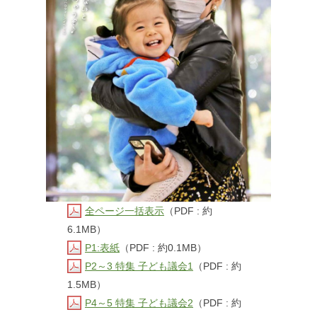
全ページ一括表示
（PDF : 約
6.1MB）
P1:表紙
（PDF : 約0.1MB）
P2～3 特集 子ども議会1
（PDF : 約
1.5MB）
P4～5 特集 子ども議会2
（PDF : 約