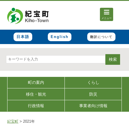
メニュー
日本語
English
翻訳について
検索
町の案内
くらし
移住・観光
防災
行政情報
事業者向け情報
紀宝町
>
2021年