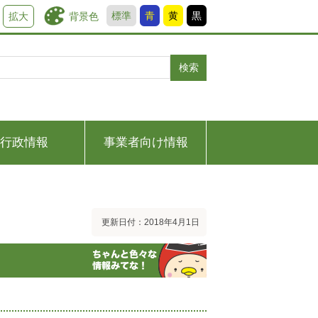
標準
青
黄
黒
背景色
拡大
検索
行政情報
事業者向け情報
更新日付：2018年4月1日