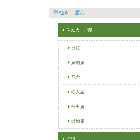
手続き・届出
住民票・戸籍
出産
婚姻届
死亡
転入届
転出届
離婚届
証明